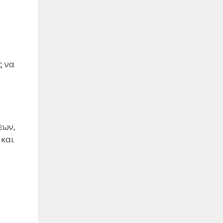
ς να
εων,
 και