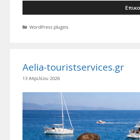
Επικο
Κατηγορίες
WordPress plugins
Aelia-touristservices.gr
13 Απριλίου 2026