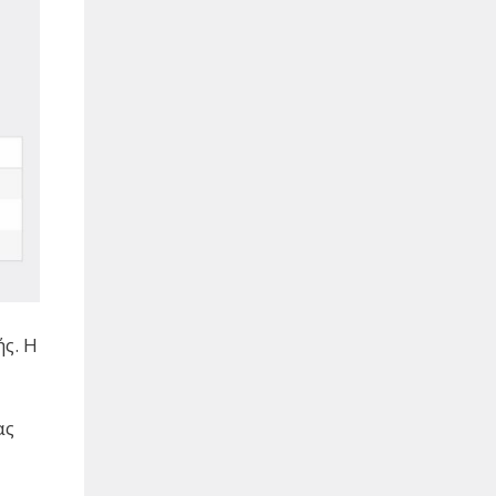
ς. Η
ας